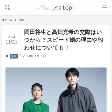
ホーム
俳優
岡田将生と高畑充希の交際はい
2024
つから？スピード婚の理由や匂
11/21
わせについても！
2024年11月21日
俳優