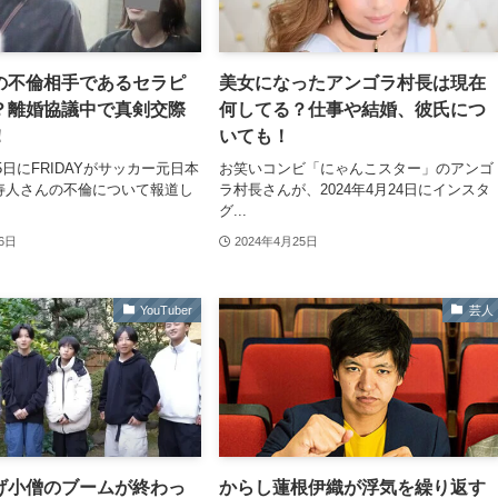
の不倫相手であるセラピ
美女になったアンゴラ村長は現在
？離婚協議中で真剣交際
何してる？仕事や結婚、彼氏につ
！
いても！
25日にFRIDAYがサッカー元日本
お笑いコンビ「にゃんこスター」のアンゴ
寿人さんの不倫について報道し
ラ村長さんが、2024年4月24日にインスタ
グ...
26日
2024年4月25日
YouTuber
芸人
げ小僧のブームが終わっ
からし蓮根伊織が浮気を繰り返す