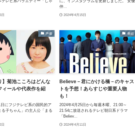
本テレビ系バラエティー「しゃ
に、インスタグラムを更新しました。 女
仲...
16日
2024年4月15日
声優
番組
り】菊池こころはどんな
Believe－君にかける橋－のキャス
フィールや代表作を紹
トを予想！あらすじや重要人物
も！
月11日にフジテレビ系の国民的ア
2024年4月25日から毎週木曜、21:00～
まる子ちゃん」の主人公「まる
21:54に放送されるテレビ朝日系ドラマ
「Believ...
12日
2024年4月11日