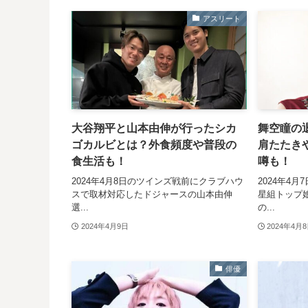
アスリート
大谷翔平と山本由伸が行ったシカ
舞空瞳の
ゴカルビとは？外食頻度や普段の
肩たたき
食生活も！
噂も！
2024年4月8日のツインズ戦前にクラブハウ
2024年4
スで取材対応したドジャースの山本由伸
星組トップ娘
選...
の...
2024年4月9日
2024年4月
俳優