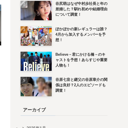
谷尻萌はなぜ中村歩社長と年の
差婚した？馴れ初めや結婚理由
について調査！
ぽかぽかの新レギュラーは誰？
4月から加入するメンバーを予
想！
Believe－君にかける橋－のキ
ャストを予想！あらすじや重要
人物も！
谷原七音と継父の谷原章介の関
係は良好？2人のエピソードも
調査！
アーカイブ