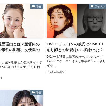
俳優
アイドル
退団理由とは？宝塚内の
TWICEチェヨンの彼氏はZion.T！
や事件の影響、女優業の
彫り師との熱愛はいつ終わった？
2024年4月5日に韓国のガールズグループ
TWICEのチェヨンさんと歌手のZion.Tさん
月7日、宝塚歌劇団が公式サイトで
が交...
役の舞空瞳さんが、12月1日
2024年4月5日
8日
俳優