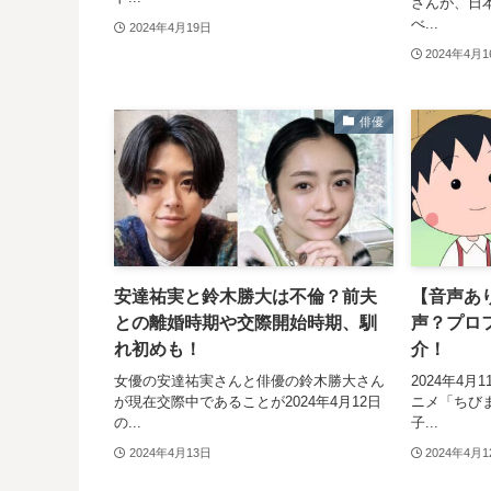
さんが、日
べ...
2024年4月19日
2024年4月
俳優
安達祐実と鈴木勝大は不倫？前夫
【音声あ
との離婚時期や交際開始時期、馴
声？プロ
れ初めも！
介！
女優の安達祐実さんと俳優の鈴木勝大さん
2024年4
が現在交際中であることが2024年4月12日
ニメ「ちび
の...
子...
2024年4月13日
2024年4月