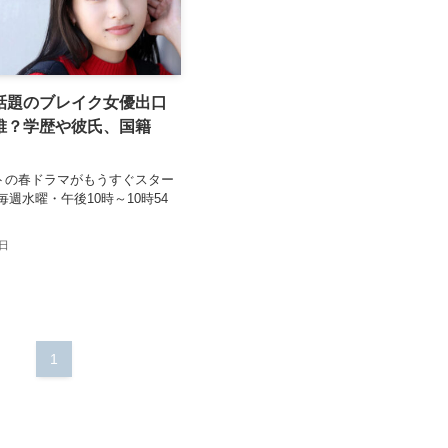
話題のブレイク女優出口
誰？学歴や彼氏、国籍
トの春ドラマがもうすぐスター
毎週水曜・午後10時～10時54
2日
1