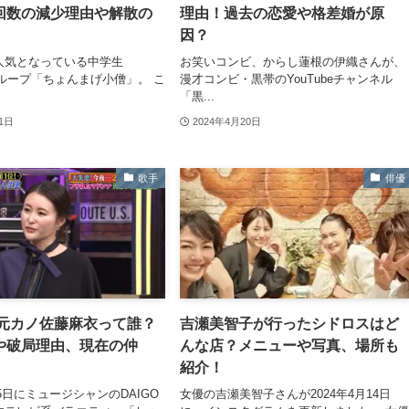
回数の減少理由や解散の
理由！過去の恋愛や格差婚が原
因？
人気となっている中学生
お笑いコンビ、からし蓮根の伊織さんが、
erグループ「ちょんまげ小僧」。 こ
漫才コンビ・黒帯のYouTubeチャンネル
「黒...
21日
2024年4月20日
歌手
俳優
の元カノ佐藤麻衣って誰？
吉瀬美智子が行ったシドロスはど
や破局理由、現在の仲
んな店？メニューや写真、場所も
紹介！
15日にミュージシャンのDAIGO
女優の吉瀬美智子さんが2024年4月14日