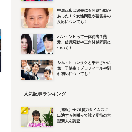
優
中居正広は過去にも問題行動が
あった！？女性問題や芸能界の
反応についても！
ハン・ソヒって一体何者？熱
愛、破局騒動や三角関係問題に
ついて！
シム・ヒョンタクと平井さやに
第一子誕生！プロフィールや馴
れ初めについても！
人気記事ランキング
【速報】全力!脱力タイムズに
出演する美咲って誰？期待の大
型新人を調査！