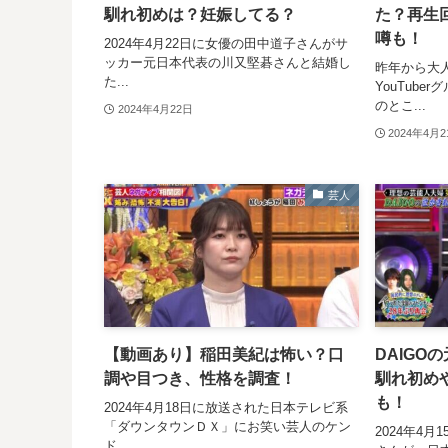
馴れ初めは？妊娠してる？
た？再生
噂も！
2024年4月22日に女優の田中道子さんがサ
ッカー元日本代表の川又堅碁さんと結婚し
昨年から大
た...
YouTub
のとこ...
2024年4月22日
2024年4月
芸人
【動画あり】稲田美紀は怖い？口
DAIGO
調や目つき、性格を調査！
馴れ初め
も！
2024年4月18日に放送された日本テレビ系
「ダウンタウンＤＸ」にお笑い芸人のケン
2024年4月
ド...