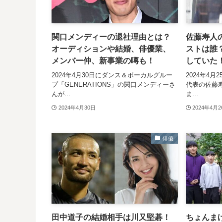
関口メンディーの退社理由とは？
佐藤寿人
オーディションや結婚、俳優業、
ストは誰
メンバー仲、新事業の噂も！
していた
2024年4月30日にダンス＆ボーカルグルー
2024年4月
プ「GENERATIONS」の関口メンディーさ
代表の佐藤
んが...
ま...
2024年4月30日
2024年4月
俳優
田中道子の結婚相手は川又堅碁！
ちょんま