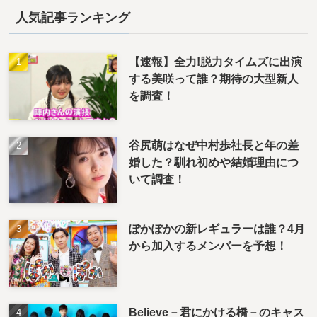
人気記事ランキング
【速報】全力!脱力タイムズに出演
する美咲って誰？期待の大型新人
を調査！
谷尻萌はなぜ中村歩社長と年の差
婚した？馴れ初めや結婚理由につ
いて調査！
ぽかぽかの新レギュラーは誰？4月
から加入するメンバーを予想！
Believe－君にかける橋－のキャス