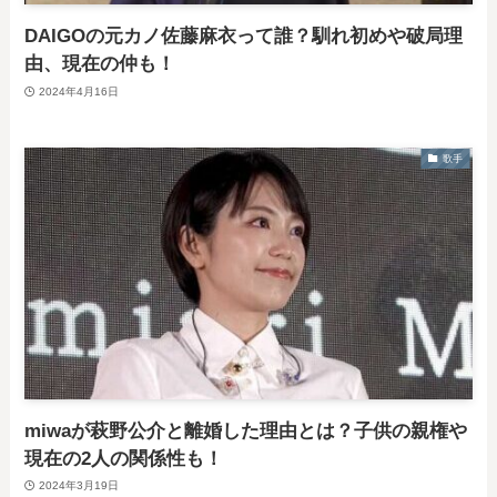
DAIGOの元カノ佐藤麻衣って誰？馴れ初めや破局理
由、現在の仲も！
2024年4月16日
歌手
miwaが萩野公介と離婚した理由とは？子供の親権や
現在の2人の関係性も！
2024年3月19日